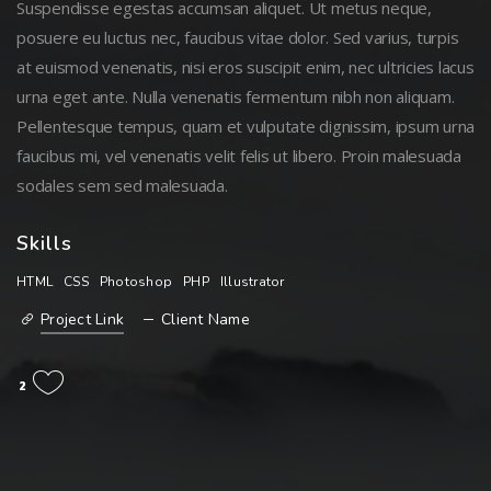
Suspendisse egestas accumsan aliquet. Ut metus neque,
posuere eu luctus nec, faucibus vitae dolor. Sed varius, turpis
at euismod venenatis, nisi eros suscipit enim, nec ultricies lacus
urna eget ante. Nulla venenatis fermentum nibh non aliquam.
Pellentesque tempus, quam et vulputate dignissim, ipsum urna
faucibus mi, vel venenatis velit felis ut libero. Proin malesuada
sodales sem sed malesuada.
Skills
HTML
CSS
Photoshop
PHP
Illustrator
Project Link
Client Name
2