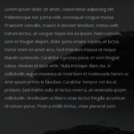
Lorem ipsum dolor sit amet, consectetur adipiscing elit.
Pellentesque nec porta velit, consequat congue massa.
Praesent convallis, mauris in laoreet tincidunt, metus velit
rutrum lectus, at congue turpis nisi eu ipsum. Nam convallis,
sem et feugiat aliquet, dolor justo ornare sapien, at luctus
tortor enim sit amet arcu. Sed interdum massa ut neque
blandit commodo. Curabitur egestas purus et sem feugiat
varius. Aenean id risus ante. Nulla tristique diam dui, in
sollicitudin augue maximus id. Interdum et malesuada fames ac
ante ipsum primis in faucibus. Curabitur tempor vel dui at
pretium. Sed mattis nulla at lectus viverra, at venenatis ipsum
sollicitudin. Vestibulum ut libero vitae lectus fringilla accumsan
id rutrum purus. Proin a mollis lectus, vitae placerat sem.