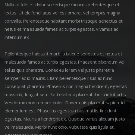
Nulla at felis et dolor scelerisque rhoncus pellentesque et
lectus. Ut eleifend lacus vel est ornare, vel tempus magna
convallis. Pellentesque habitant morbi tristique senectus et
netus et malesuada fames ac turpis egestas. Vivamus ac
interdum ex.
Pellentesque habitant morbi tristique senectus et netus et
malesuada fames ac turpis egestas. Praesent bibendum vel
tellus quis pharetra. Donec eu lorem vel justo pharetra
semper ac id mauris. Etiam pellentesque risus ac nunc
consequat pharetra. Phasellus non magna hendrerit, egestas
massa id, feugiat sem. Sed eleifend placerat libero in lobortis.
Vestibulum non tempor dolor. Donec quis placerat sapien, id
elementum est. Phasellus egestas risus mattis tincidunt
egestas. Mauris a hendrerit ex. Quisque varius aliquam justo
vel malesuada. Morbi nunc odio, vulputate quis ligula et,